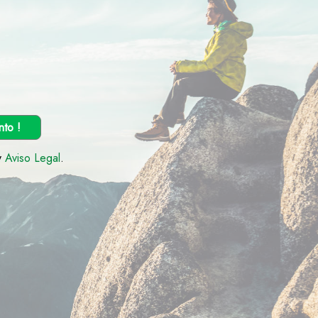
nto !
y
Aviso Legal
.