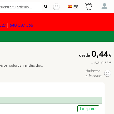
ES
527
|
640 507 566
0,44
desde
€
+ IVA: 0,53 €
ivos colores translúcidos.
Añádeme
a favoritos
Lo quiero