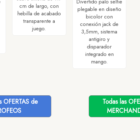
e
Divertido palo selfie
cm de largo, con
plegable en diseño
hebilla de acabado
bicolor con
transparente a
conexión jack de
juego.
3,5mm, sistema
antigiro y
disparador
integrado en
mango.
as OFERTAS de
Todas las OF
ROFEOS
MERCHAND