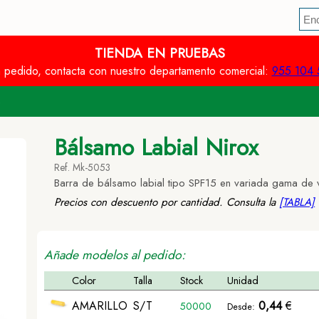
TIENDA EN PRUEBAS
n pedido, contacta con nuestro departamento comercial:
955 104 
S
Bálsamo Labial Nirox
Ref. Mk-5053
Barra de bálsamo labial tipo SPF15 en variada gama de v
Precios con descuento por cantidad. Consulta la
[TABLA]
Añade modelos al pedido:
Color
Talla
Stock
Unidad
AMARILLO
S/T
0,44
€
50000
Desde: