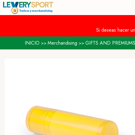
Si deseas hacer u
INICIO
Merchandising
GIFTS AND PREMIUM
>>
>>