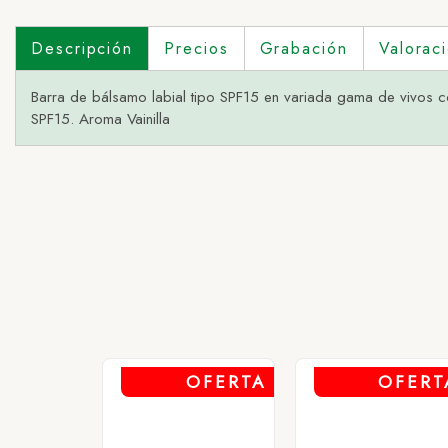
Descripción
Precios
Grabación
Valorac
Barra de bálsamo labial tipo SPF15 en variada gama de vivos co
SPF15. Aroma Vainilla
1 - AM
2 - AZ
3 - B
4 - FU
5 - RO
6 - VE
OFERTA
OFERT