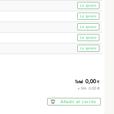
Lo quiero
Lo quiero
Lo quiero
Lo quiero
Lo quiero
Bálsamo Labial Nirox - BLANCO
0,00
Total
:
€
+ IVA:
0,00
€
Añadir al carrito