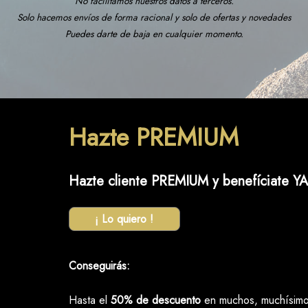
No facilitamos nuestros datos a terceros.
Solo hacemos envíos de forma racional y solo de ofertas y novedades
Puedes darte de baja en cualquier momento.
Hazte PREMIUM
Hazte cliente PREMIUM y benefíciate YA
¡ Lo quiero !
Conseguirás:
Hasta el
50% de descuento
en muchos, muchísimos