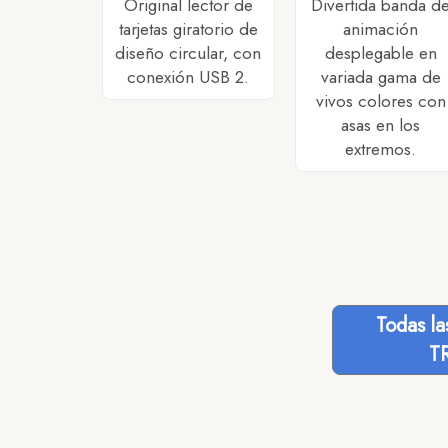
Original lector de
Divertida banda d
tarjetas giratorio de
animación
diseño circular, con
desplegable en
conexión USB 2.
variada gama de
vivos colores con
asas en los
extremos.
Todas l
T