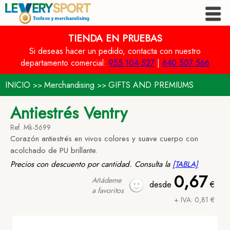
TIENDA EN PRUEBAS
Si deseas hacer un pedido, contacta con nuestro
departamento comercial:
955 104 527
|
640 507 566
INICIO
Merchandising
GIFTS AND PREMIUMS
>>
>>
Antiestrés Ventry
Ref. Mk-5699
Corazón antiestrés en vivos colores y suave cuerpo con
acolchado de PU brillante.
Precios con descuento por cantidad. Consulta la
[TABLA]
0,67
Añádeme
desde
€
a favoritos
+ IVA: 0,81 €